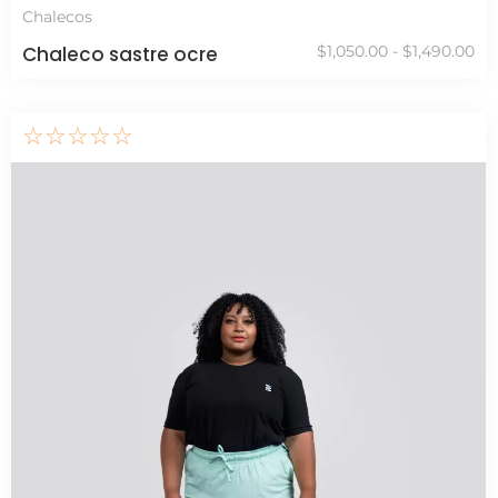
Chalecos
Chaleco sastre ocre
$
1,050.00
-
$
1,490.00
☆
☆
☆
☆
☆