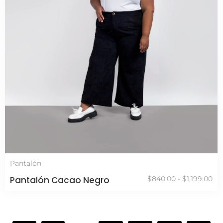
Pantalón
Pantalón Cacao Negro
$
840.00
-
$
1,199.00