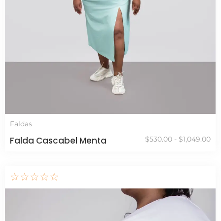
Faldas
Falda Cascabel Menta
$
530.00
-
$
1,049.00
☆
☆
☆
☆
☆