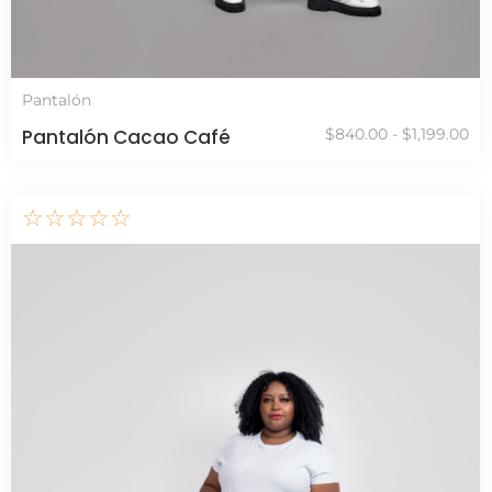
Pantalón
Pantalón Cacao Café
$
840.00
-
$
1,199.00
☆
☆
☆
☆
☆