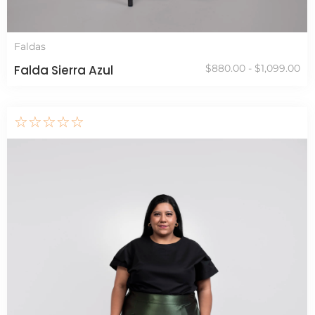
Faldas
Falda Sierra Azul
$
880.00
-
$
1,099.00
☆
☆
☆
☆
☆