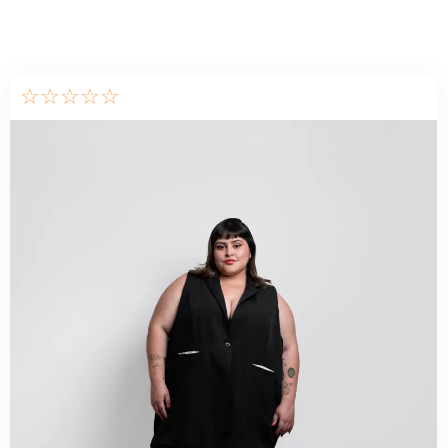
☆
☆
☆
☆
☆