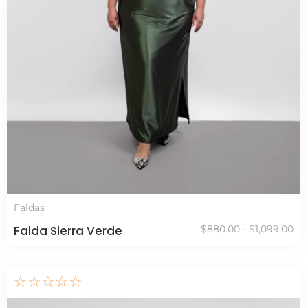
Faldas
Falda Sierra Verde
$
880.00
-
$
1,099.00
☆
☆
☆
☆
☆