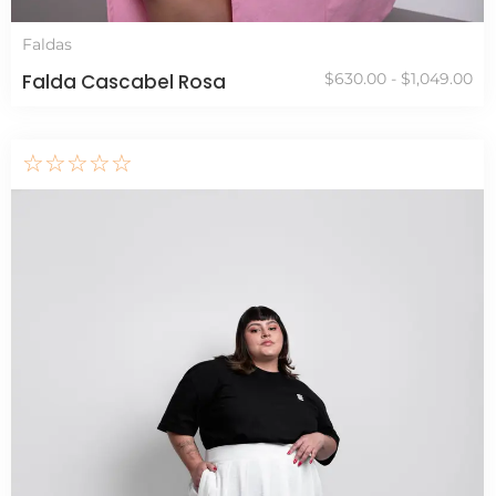
Faldas
Falda Cascabel Rosa
$
630.00
-
$
1,049.00
☆
☆
☆
☆
☆