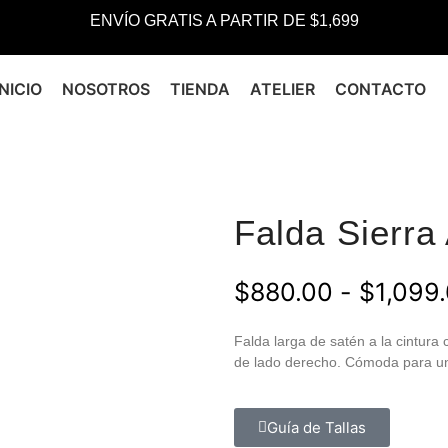
ENVÍO GRATIS A PARTIR DE $1,699
INICIO
NOSOTROS
TIENDA
ATELIER
CONTACTO
Falda Sierra
$
880.00
-
$
1,099
Falda larga de satén a la cintura
de lado derecho.
C
ó
moda para un
Guía de Tallas