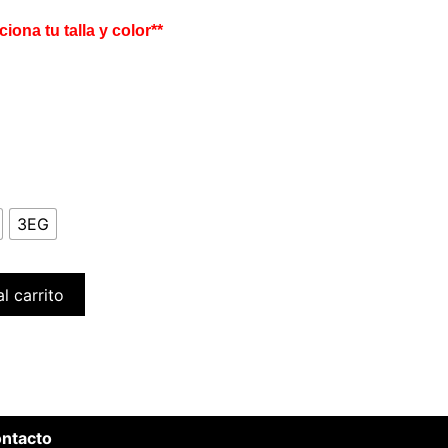
ciona tu talla y color**
3EG
l carrito
ntacto