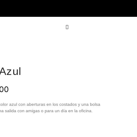
 Azul
.00
 color azul con aberturas en los costados y una bolsa
a salida con amigas o para un d
í
a en la oficina.