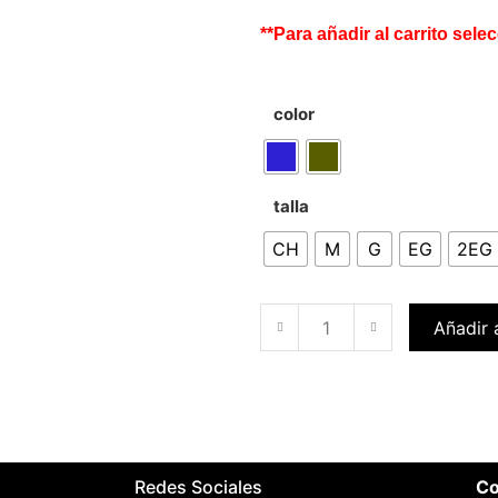
**Para añadir al carrito selec
color
talla
CH
M
G
EG
2EG
Añadir a
Redes Sociales
Co