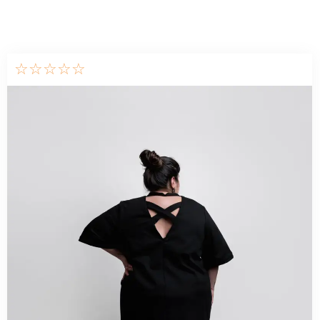
☆
☆
☆
☆
☆