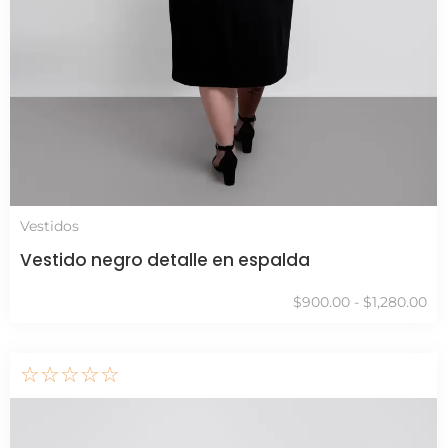
Vestidos
Vestido negro detalle en espalda
$
900.00
-
$
1,280.00
☆
☆
☆
☆
☆